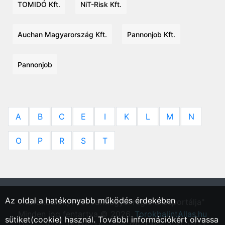
TOMIDÓ Kft.
NiT-Risk Kft.
Auchan Magyarország Kft.
Pannonjob Kft.
Pannonjob
A
B
C
E
I
K
L
M
N
O
P
R
S
T
Az oldal a hatékonyabb működés érdekében
"Törökbálint, Pest vármegyei régió állásportálja"
Minden jog fentartva © 2026.
TorokbalintAllas.hu
sütiket(cookie) használ. További információkért olvassa