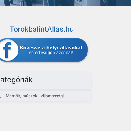
TorokbalintAllas.hu
ategóriák
Mérnök, műszaki, villamossági