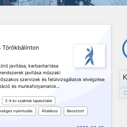
s Törökbálinton
örű javítása, karbantartása
 rendszerek javítása műszaki
K
időszakos szervizek és felülvizsgálatok elvégzése
táció és munkafolyamatok...
2-4 év szakmai tapasztalat
kséges nyelvtudás
Általános
Beosztott