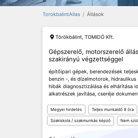
TorokbalintAllas
Állások
Törökbálint,
TOMIDÓ Kft.
Gépszerelő, motorszerelő állá
szakirányú végzettséggel
építőipari gépek, berendezések teljesk
benzin -, és dízelmotorok, hidraulikus
hibák diagnosztizálása és elhárítása 
alkatrészek javítása, cseréje dokumen
Megyei hirdetés
Teljes munkaidő 8 óra
Szakiskola / szakmunkás képző
Nem szü