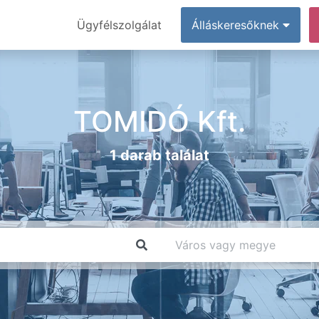
Ügyfélszolgálat
Álláskeresőknek
TOMIDÓ Kft.
1 darab találat