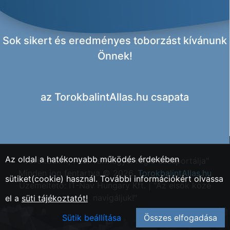
Sok sikert és eredményes toborzást kívánunk
Önnek!
az
TorokbalintAllas.hu csapata
Az oldal a hatékonyabb működés érdekében
"Törökbálint, Pest vármegyei régió állásportálja"
Minden jog fentartva © 2026.
TorokbalintAllas.hu
sütiket(cookie) használ. További információkért olvassa
Üzemeltető: IT-Nav Hungary Kft. | "Az elsők közé
navigáljuk!"
el a
süti tájékoztatót!
Sütik beállítása
Összes elfogadása