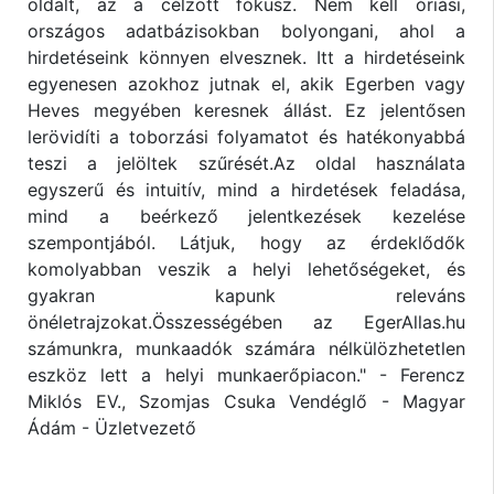
oldalt, az a célzott fókusz. Nem kell óriási,
országos adatbázisokban bolyongani, ahol a
hirdetéseink könnyen elvesznek. Itt a hirdetéseink
egyenesen azokhoz jutnak el, akik Egerben vagy
Heves megyében keresnek állást. Ez jelentősen
lerövidíti a toborzási folyamatot és hatékonyabbá
teszi a jelöltek szűrését.Az oldal használata
egyszerű és intuitív, mind a hirdetések feladása,
mind a beérkező jelentkezések kezelése
szempontjából. Látjuk, hogy az érdeklődők
komolyabban veszik a helyi lehetőségeket, és
gyakran kapunk releváns
önéletrajzokat.Összességében az EgerAllas.hu
számunkra, munkaadók számára nélkülözhetetlen
eszköz lett a helyi munkaerőpiacon." - Ferencz
Miklós EV., Szomjas Csuka Vendéglő - Magyar
Ádám - Üzletvezető