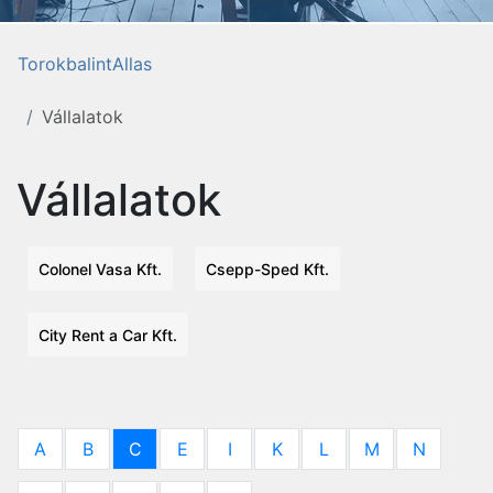
TorokbalintAllas
Vállalatok
Vállalatok
Colonel Vasa Kft.
Csepp-Sped Kft.
City Rent a Car Kft.
A
B
C
E
I
K
L
M
N