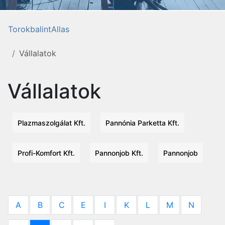
TorokbalintAllas
Vállalatok
Vállalatok
Plazmaszolgálat Kft.
Pannónia Parketta Kft.
Profi-Komfort Kft.
Pannonjob Kft.
Pannonjob
A
B
C
E
I
K
L
M
N