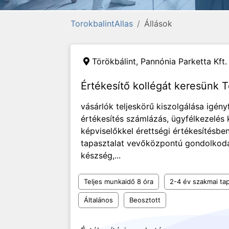
TorokbalintAllas
Állások
Törökbálint,
Pannónia Parketta Kft.
Értékesítő kollégát keresünk T
vásárlók teljeskörű kiszolgálása igén
értékesítés számlázás, ügyfélkezelés 
képviselőkkel érettségi értékesítésbe
tapasztalat vevőközpontú gondolkod
készség,...
Teljes munkaidő 8 óra
2-4 év szakmai tap
Általános
Beosztott