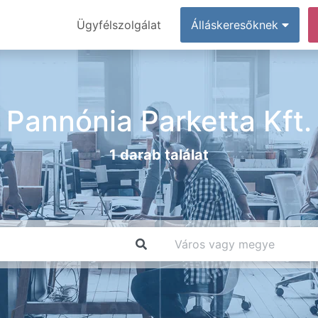
Ügyfélszolgálat
Álláskeresőknek
Pannónia Parketta Kft.
1 darab találat