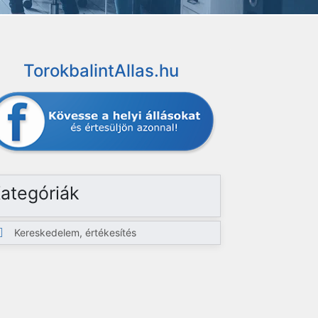
TorokbalintAllas.hu
ategóriák
Kereskedelem, értékesítés