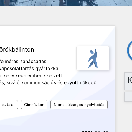
örökbálinton
yfelmérés, tanácsadás,
kapcsolattartás gyártókkal,
n, kereskedelemben szerzett
K
ás, kiváló kommunikációs és együttműködő
asztalat
Gimnázium
Nem szükséges nyelvtudás