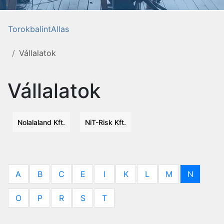
TorokbalintAllas
Vállalatok
Vállalatok
Nolalaland Kft.
NiT-Risk Kft.
A
B
C
E
I
K
L
M
N
O
P
R
S
T