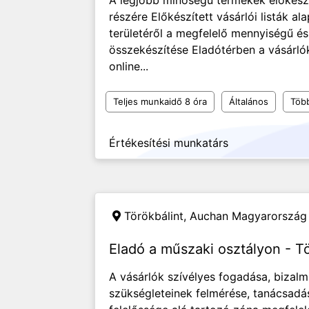
A legjobb minőségű termékek előkészí
részére Előkészített vásárlói listák al
területéről a megfelelő mennyiségű é
összekészítése Eladótérben a vásárló
online...
Teljes munkaidő 8 óra
Általános
Töb
Értékesítési munkatárs
Törökbálint,
Auchan Magyarország 
Eladó a műszaki osztályon - Tö
A vásárlók szívélyes fogadása, bizalmi
szükségleteinek felmérése, tanácsadá