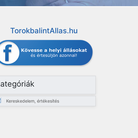
TorokbalintAllas.hu
ategóriák
Kereskedelem, értékesítés