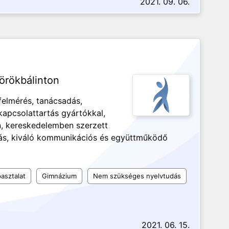
2021. 09. 06.
örökbálinton
yfelmérés, tanácsadás,
kapcsolattartás gyártókkal,
n, kereskedelemben szerzett
ás, kiváló kommunikációs és együttműködő
asztalat
Gimnázium
Nem szükséges nyelvtudás
2021. 06. 15.