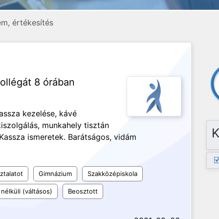
m, értékesítés
ollégát 8 órában
assza kezelése, kávé
iszolgálás, munkahely tisztán
K
s. Kassza ismeretek. Barátságos, vidám
ztalatot
Gimnázium
Szakközépiskola
nélküli (váltásos)
Beosztott