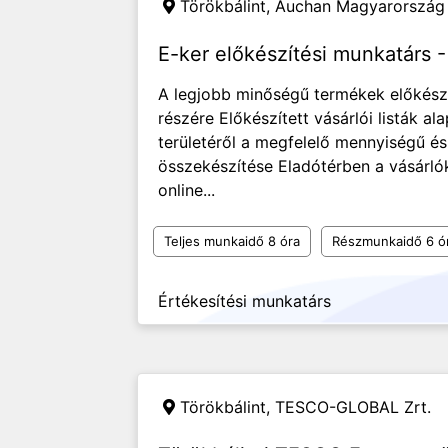
Törökbálint,
Auchan Magyarország 
E-ker előkészítési munkatárs -
A legjobb minőségű termékek előkészí
részére Előkészített vásárlói listák al
területéről a megfelelő mennyiségű é
összekészítése Eladótérben a vásárló
online...
Teljes munkaidő 8 óra
Részmunkaidő 6 ó
Értékesítési munkatárs
Törökbálint,
TESCO-GLOBAL Zrt.