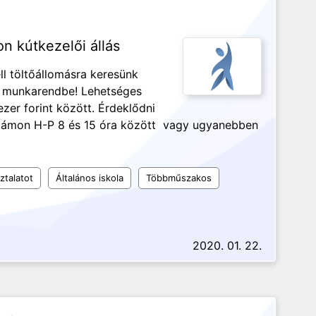
on kútkezelői állás
ll töltőállomásra keresünk
s munkarendbe! Lehetséges
zer forint között. Érdeklődni
számon H-P 8 és 15 óra között vagy ugyanebben
ztalatot
Általános iskola
Többműszakos
2020. 01. 22.