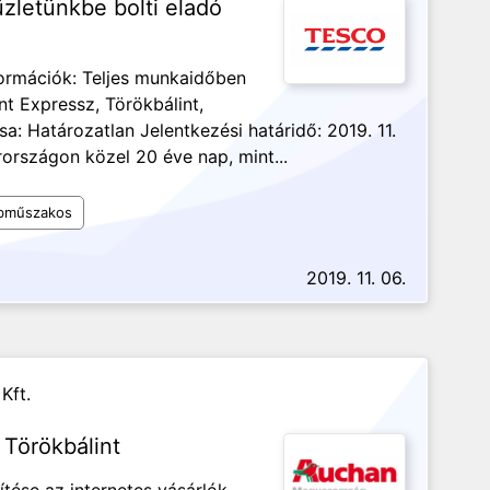
zletünkbe bolti eladó
ormációk: Teljes munkaidőben
t Expressz, Törökbálint,
sa: Határozatlan Jelentkezési határidő: 2019. 11.
rszágon közel 20 éve nap, mint...
bműszakos
2019. 11. 06.
Kft.
 Törökbálint