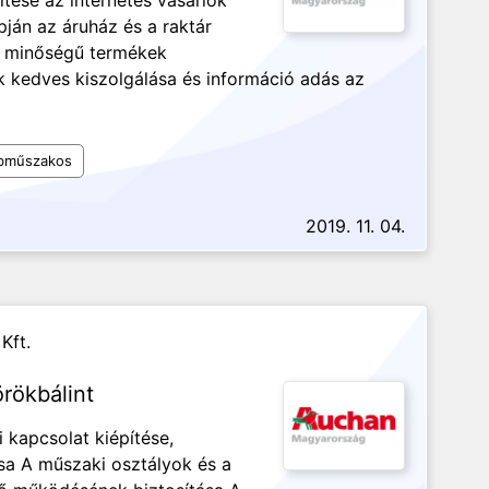
tése az internetes vásárlók
apján az áruház és a raktár
s minőségű termékek
k kedves kiszolgálása és információ adás az
bműszakos
2019. 11. 04.
Kft.
rökbálint
 kapcsolat kiépítése,
sa A műszaki osztályok és a