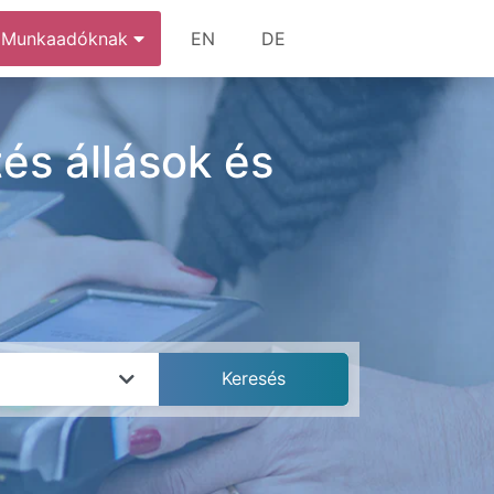
Munkaadóknak
EN
DE
és állások és