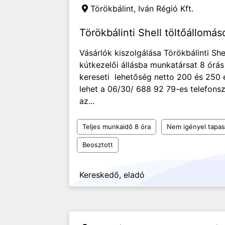
Törökbálint,
Iván Régió Kft.
Törökbálinti Shell töltőállomás
Vásárlók kiszolgálása Törökbálinti She
kútkezelői állásba munkatársat 8 órá
kereseti lehetőség netto 200 és 250 e
lehet a 06/30/ 688 92 79-es telefon
az...
Teljes munkaidő 8 óra
Nem igényel tapas
Beosztott
Kereskedő, eladó