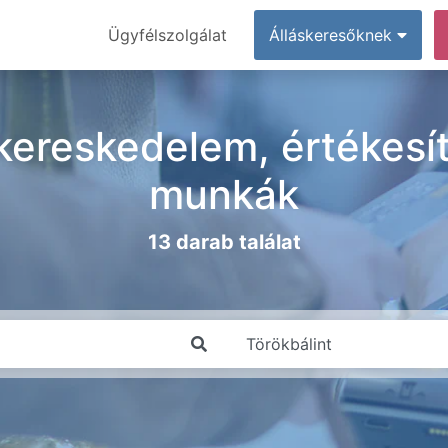
Ügyfélszolgálat
Álláskeresőknek
 kereskedelem, értékesít
munkák
13 darab találat