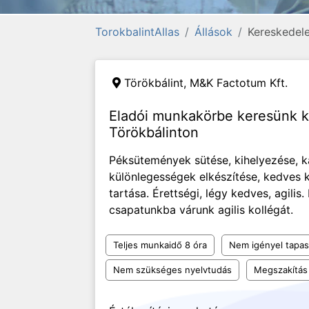
TorokbalintAllas
Állások
Kereskedele
Törökbálint,
M&K Factotum Kft.
Eladói munkakörbe keresünk k
Törökbálinton
Péksütemények sütése, kihelyezése, k
különlegességek elkészítése, kedves k
tartása. Érettségi, légy kedves, agili
csapatunkba várunk agilis kollégát.
Teljes munkaidő 8 óra
Nem igényel tapas
Nem szükséges nyelvtudás
Megszakítás 