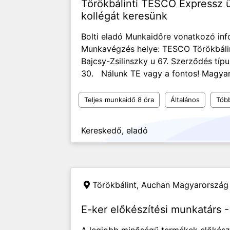
Törökbálinti TESCO Expressz ü
kollégát keresünk
Bolti eladó Munkaidőre vonatkozó inf
Munkavégzés helye: TESCO Törökbálin
Bajcsy-Zsilinszky u 67. Szerződés típu
30. Nálunk TE vagy a fontos! Magyaro
Teljes munkaidő 8 óra
Általános
Töb
Kereskedő, eladó
Törökbálint,
Auchan Magyarország 
E-ker előkészítési munkatárs -