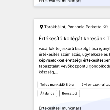
Értékesítési munkatárs
Törökbálint,
Pannónia Parketta Kft.
Értékesítő kollégát keresünk T
vásárlók teljeskörű kiszolgálása igén
értékesítés számlázás, ügyfélkezelés 
képviselőkkel érettségi értékesítésbe
tapasztalat vevőközpontú gondolkod
készség,...
Teljes munkaidő 8 óra
2-4 év szakmai tap
Általános
Beosztott
Értékesítési munkatárs