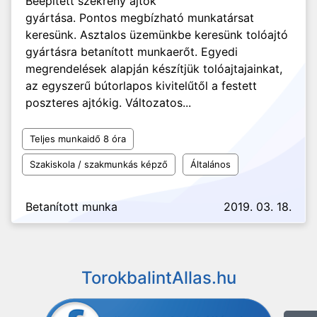
Beépített szekrény ajtók
gyártása. Pontos megbízható munkatársat
keresünk. Asztalos üzemünkbe keresünk tolóajtó
gyártásra betanított munkaerőt. Egyedi
megrendelések alapján készítjük tolóajtajainkat,
az egyszerű bútorlapos kivitelűtől a festett
poszteres ajtókig. Változatos...
Teljes munkaidő 8 óra
Szakiskola / szakmunkás képző
Általános
Betanított munka
2019. 03. 18.
TorokbalintAllas.hu