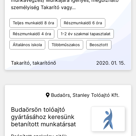
munkavégzés) Munkájára igényes, megbízható
személyiség Takarító vagy...
Teljes munkaidő 8 óra
Részmunkaidő 6 óra
Részmunkaidő 4 óra
1-2 év szakmai tapasztalat
Általános iskola
Többműszakos
Beosztott
Takarító, takarítónő
2020. 01. 15.
Budaörs,
Stanley Tolóajtó Kft.
Budaörsön tolóajtó
gyártásához keresünk
betanított munkatársat