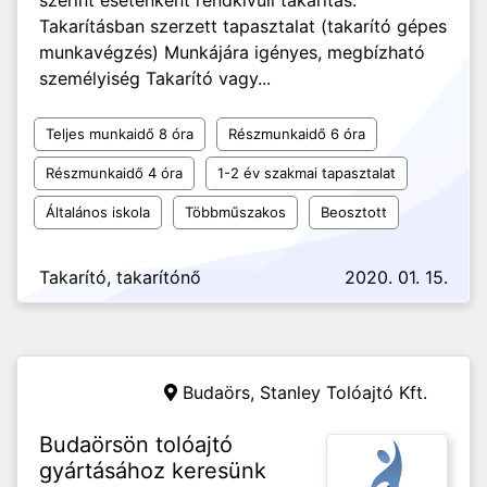
szerint esetenként rendkívüli takarítás.
Takarításban szerzett tapasztalat (takarító gépes
munkavégzés) Munkájára igényes, megbízható
személyiség Takarító vagy...
Teljes munkaidő 8 óra
Részmunkaidő 6 óra
Részmunkaidő 4 óra
1-2 év szakmai tapasztalat
Általános iskola
Többműszakos
Beosztott
Takarító, takarítónő
2020. 01. 15.
Budaörs,
Stanley Tolóajtó Kft.
Budaörsön tolóajtó
gyártásához keresünk