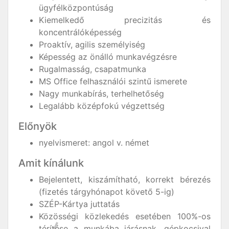
ügyfélközpontúság
Kiemelkedő precizitás és
koncentrálóképesség
Proaktív, agilis személyiség
Képesség az önálló munkavégzésre
Rugalmasság, csapatmunka
MS Office felhasználói szintű ismerete
Nagy munkabírás, terhelhetőség
Legalább középfokú végzettség
Előnyök
nyelvismeret: angol v. német
Amit kínálunk
Bejelentett, kiszámítható, korrekt bérezés
(fizetés tárgyhónapot követő 5-ig)
SZÉP-Kártya juttatás
Közösségi közlekedés esetében 100%-os
térítése a munkába járásnak, gépkocsival