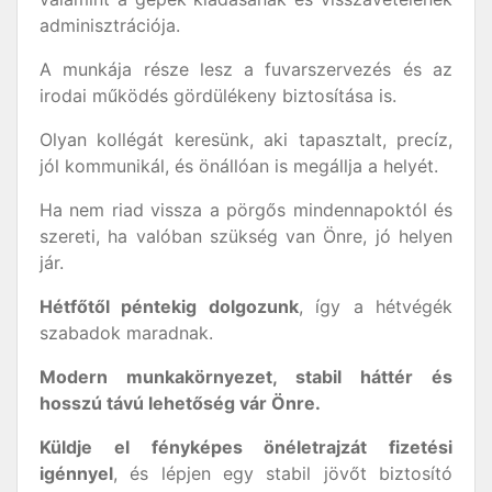
adminisztrációja.
A munkája része lesz a fuvarszervezés és az
irodai működés gördülékeny biztosítása is.
Olyan kollégát keresünk, aki tapasztalt, precíz,
jól kommunikál, és önállóan is megállja a helyét.
Ha nem riad vissza a pörgős mindennapoktól és
szereti, ha valóban szükség van Önre, jó helyen
jár.
Hétfőtől péntekig dolgozunk
, így a hétvégék
szabadok maradnak.
Modern munkakörnyezet, stabil háttér és
hosszú távú lehetőség vár Önre.
Küldje el fényképes önéletrajzát fizetési
igénnyel
, és lépjen egy stabil jövőt biztosító