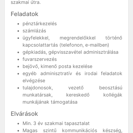
szakmai útra.
Feladatok
pénztárkezelés
számlázás
ügyfelekkel, megrendelőkkel történő
kapcsolattartás (telefonon, e-mailben)
gépkiadás, gépvisszavétel adminisztrálása
fuvarszervezés
bejövő, kimenő posta kezelése
egyéb adminisztratív és irodai feladatok
elvégzése
tulajdonosok, vezető beosztású
munkatársak, kereskedő kollégák
munkájának támogatása
Elvárások
Min. 3 év szakmai tapasztalat
Magas szintű kommunikációs készség,