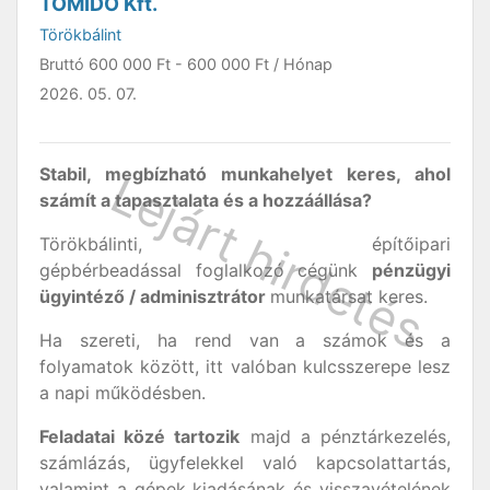
TOMIDÓ Kft.
Törökbálint
Bruttó
600 000 Ft
-
600 000 Ft
/ Hónap
2026. 05. 07.
Stabil, megbízható munkahelyet keres, ahol
számít a tapasztalata és a hozzáállása?
Törökbálinti, építőipari
gépbérbeadással foglalkozó cégünk
pénzügyi
ügyintéző / adminisztrátor
munkatársat keres.
Ha szereti, ha rend van a számok és a
folyamatok között, itt valóban kulcsszerepe lesz
a napi működésben.
Feladatai közé tartozik
majd a pénztárkezelés,
számlázás, ügyfelekkel való kapcsolattartás,
valamint a gépek kiadásának és visszavételének