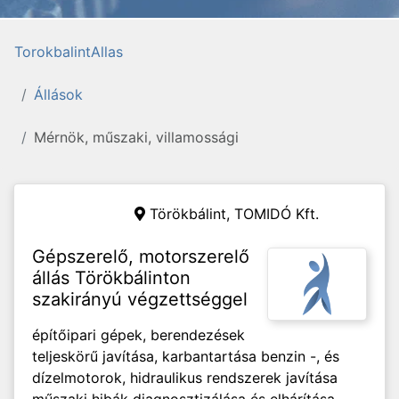
TorokbalintAllas
Állások
Mérnök, műszaki, villamossági
Törökbálint,
TOMIDÓ Kft.
Gépszerelő, motorszerelő
állás Törökbálinton
szakirányú végzettséggel
építőipari gépek, berendezések
teljeskörű javítása, karbantartása benzin -, és
dízelmotorok, hidraulikus rendszerek javítása