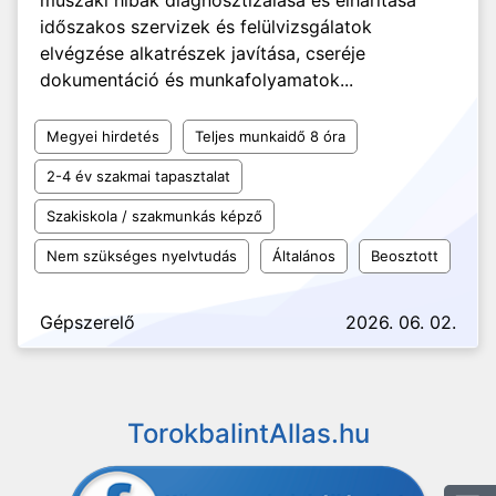
műszaki hibák diagnosztizálása és elhárítása
időszakos szervizek és felülvizsgálatok
elvégzése alkatrészek javítása, cseréje
dokumentáció és munkafolyamatok...
Megyei hirdetés
Teljes munkaidő 8 óra
2-4 év szakmai tapasztalat
Szakiskola / szakmunkás képző
Nem szükséges nyelvtudás
Általános
Beosztott
Gépszerelő
2026. 06. 02.
TorokbalintAllas.hu