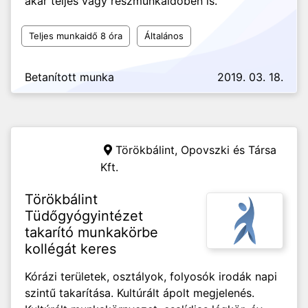
akár teljes vagy részmunkaidőben is.
Teljes munkaidő 8 óra
Általános
Betanított munka
2019. 03. 18.
Törökbálint,
Opovszki és Társa
Kft.
Törökbálint
Tüdőgyógyintézet
takarító munkakörbe
kollégát keres
Kórázi területek, osztályok, folyosók irodák napi
szintű takarítása. Kultúrált ápolt megjelenés.