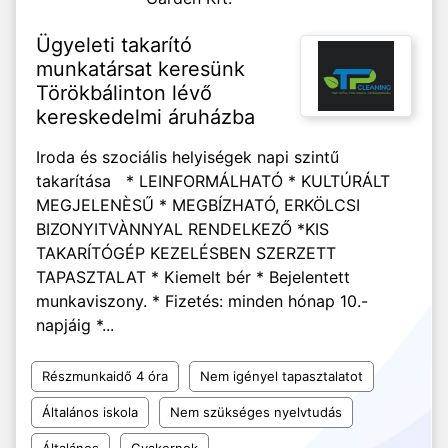
Ügyeleti takarító
munkatársat keresünk
Törökbálinton lévő
kereskedelmi áruházba
Iroda és szociális helyiségek napi szintű
takarítása * LEINFORMÁLHATÓ * KULTÚRÁLT
MEGJELENÈSŰ * MEGBÍZHATÓ, ERKÖLCSI
BIZONYITVÀNNYAL RENDELKEZŐ *KIS
TAKARÍTÓGÉP KEZELÉSBEN SZERZETT
TAPASZTALAT * Kiemelt bér * Bejelentett
munkaviszony. * Fizetés: minden hónap 10.-
napjáig *...
Részmunkaidő 4 óra
Nem igényel tapasztalatot
Általános iskola
Nem szükséges nyelvtudás