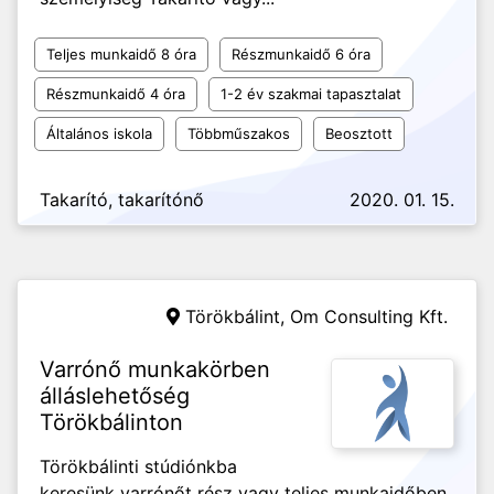
Teljes munkaidő 8 óra
Részmunkaidő 6 óra
Részmunkaidő 4 óra
1-2 év szakmai tapasztalat
Általános iskola
Többműszakos
Beosztott
Takarító, takarítónő
2020. 01. 15.
Törökbálint,
Om Consulting Kft.
Varrónő munkakörben
álláslehetőség
Törökbálinton
Törökbálinti stúdiónkba
keresünk varrónőt rész vagy teljes munkaidőben.