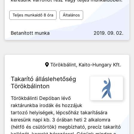
Teljes munkaidő 8 óra
Általános
Betanított munka
2019. 09. 02.
Törökbálint,
Kaito-Hungary Kft.
Takarító álláslehetőség
Törökbálinton
Törökbálinti Depóban lévő
raktárunkba irodák és hozzájuk
tartozó helyiségek, lépcsőház takarítására
keresünk napi kb. 3 órában heti 2 alkalomra
(hétfő és csütörtök) megbízható, precíz takarító