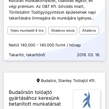
Kultúrált munkakörnyezet, csalídias légkör, év
végi prémium. Az O&T Kft. bővülés miatt,
Törökbálint Tüdőgyógyintézet épületeinek napi
takarítására önmagára és munkájára igényes...
Teljes munkaidő 8 óra
Általános iskola
Általános
Nettó 140.000 - 140.000 forint / hónap
Takarító, takarítónő
2019. 03. 18.
Budaörs,
Stanley Tolóajtó Kft.
Budaörsön tolóajtó
gyártásához keresünk
betanított munkatársat