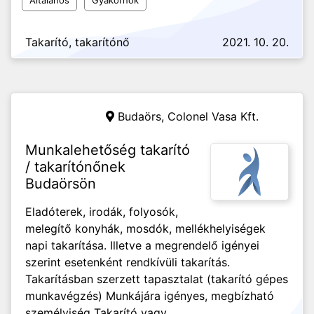
Általános
Gyakornok
Takarító, takarítónő
2021. 10. 20.
Budaörs,
Colonel Vasa Kft.
Munkalehetőség takarító
/ takarítónőnek
Budaörsön
Eladóterek, irodák, folyosók,
melegítő konyhák, mosdók, mellékhelyiségek
napi takarítása. Illetve a megrendelő igényei
szerint esetenként rendkívüli takarítás.
Takarításban szerzett tapasztalat (takarító gépes
munkavégzés) Munkájára igényes, megbízható
személyiség Takarító vagy...