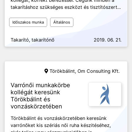
kollégát, korrekt bérezéssel. Cégünk minden a
takarításhoz szükséges eszközt és tisztítószert...
Időszakos munka
Általános
Takarító, takarítónő
2019. 06. 21.
Törökbálint,
Om Consulting Kft.
Varrónői munkakörbe
kollégát keresünk
Törökbálint és
vonzáskörzetében
Törökbálint és vonzáskörzetében keresünk
varrónőket kis szériás női ruha készitéséhez,