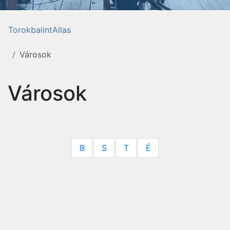
TorokbalintAllas
Városok
Városok
B
S
T
É