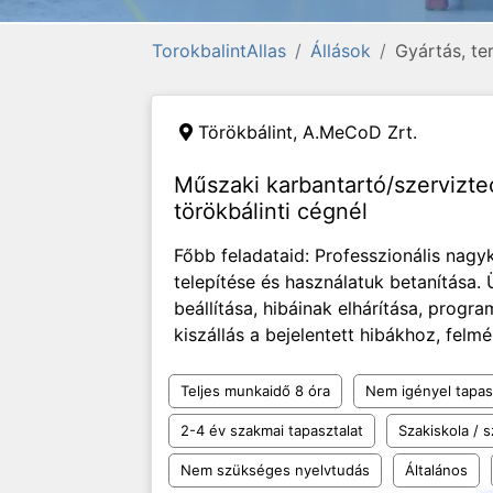
TorokbalintAllas
Állások
Gyártás, te
Törökbálint,
A.MeCoD Zrt.
Műszaki karbantartó/szervizt
törökbálinti cégnél
Főbb feladataid: Professzionális nagy
telepítése és használatuk betanítása.
beállítása, hibáinak elhárítása, progr
kiszállás a bejelentett hibákhoz, felmé
Teljes munkaidő 8 óra
Nem igényel tapas
2-4 év szakmai tapasztalat
Szakiskola /
Nem szükséges nyelvtudás
Általános