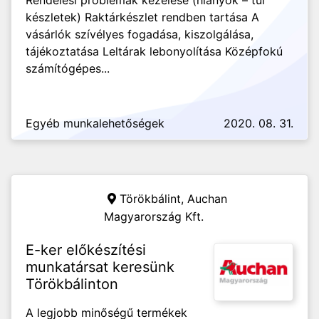
Rendelési problémák kezelése (hiányok – túl
készletek) Raktárkészlet rendben tartása A
vásárlók szívélyes fogadása, kiszolgálása,
tájékoztatása Leltárak lebonyolítása Középfokú
számítógépes...
Egyéb munkalehetőségek
2020. 08. 31.
Törökbálint,
Auchan
Magyarország Kft.
E-ker előkészítési
munkatársat keresünk
Törökbálinton
A legjobb minőségű termékek