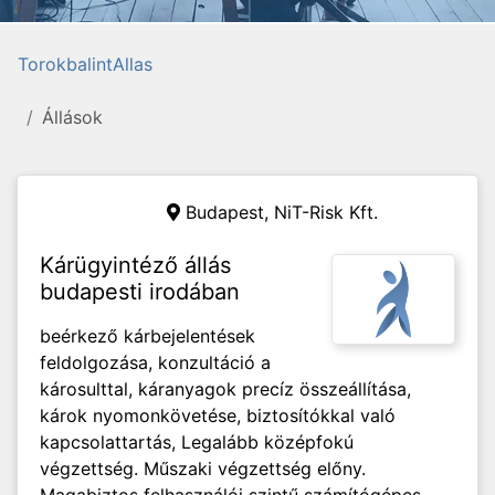
TorokbalintAllas
Állások
Budapest, NiT-Risk Kft.
Kárügyintéző állás
budapesti irodában
beérkező kárbejelentések
feldolgozása, konzultáció a
károsulttal, káranyagok precíz összeállítása,
károk nyomonkövetése, biztosítókkal való
kapcsolattartás, Legalább középfokú
végzettség. Műszaki végzettség előny.