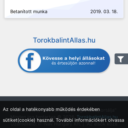
Betanított munka
2019. 03. 18.
TorokbalintAllas.hu
Az oldal a hatékonyabb működés érdekében
"Törökbálint, Pest vármegyei régió állásportálja"
Minden jog fentartva © 2026.
TorokbalintAllas.hu
sütiket(cookie) használ. További információkért olvassa
Üzemeltető: IT-Nav Hungary Kft. | "Az elsők közé