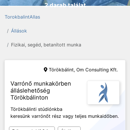
2 darab találat
TorokbalintAllas
Állások
Fizikai, segéd, betanított munka
Törökbálint,
Om Consulting Kft.
Varrónő munkakörben
álláslehetőség
Törökbálinton
Törökbálinti stúdiónkba
keresünk varrónőt rész vagy teljes munkaidőben.