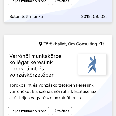
Teljes munkaidő 8 óra
Általános
Betanított munka
2019. 09. 02.
Törökbálint,
Om Consulting Kft.
Varrónői munkakörbe
kollégát keresünk
Törökbálint és
vonzáskörzetében
Törökbálint és vonzáskörzetében keresünk
varrónőket kis szériás női ruha készitéséhez,
akár teljes vagy részmunkaidőben is.
Teljes munkaidő 8 óra
Általános