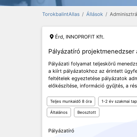
TorokbalintAllas
Állások
Adminisztrá
Érd,
INNOPROFIT Kft.
Pályázatíró projektmenedzser 
Pályázati folyamat teljeskörű menedzs
a kiírt pályázatokhoz az érintett ügyfe
feltételek egyeztetése pályázatok admi
előkészítése, információ gyűjtés, a rés
Teljes munkaidő 8 óra
1-2 év szakmai tap
Általános
Beosztott
Pályázatíró