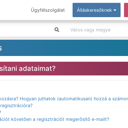
Ügyfélszolgálat
Álláskeresőknek
s
ítani adataimat?
atkozásra? Hogyan juthatok (automatikusan) hozzá a számo
regisztrációra?
?
ciót követően a regisztrációt megerősítő e-mailt?