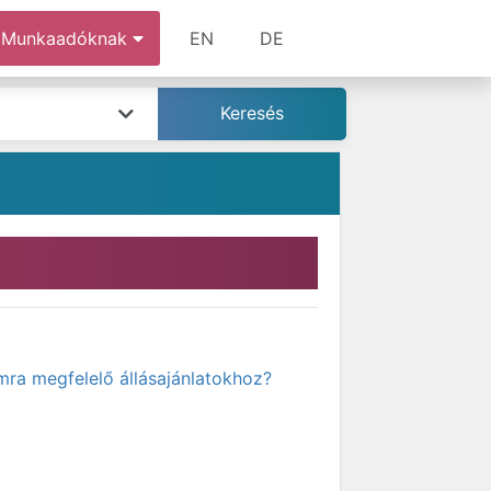
Munkaadóknak
EN
DE
mra megfelelő állásajánlatokhoz?