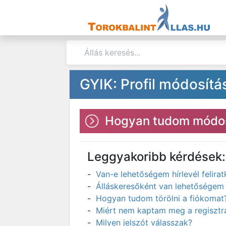
GYIK: Profil módosítá
Hogyan tudom módos
Leggyakoribb kérdések:
Van-e lehetőségem hírlevél felir
Álláskeresőként van lehetőségem 
Hogyan tudom törölni a fiókomat
Miért nem kaptam meg a regisztrá
Milyen jelszót válasszak?